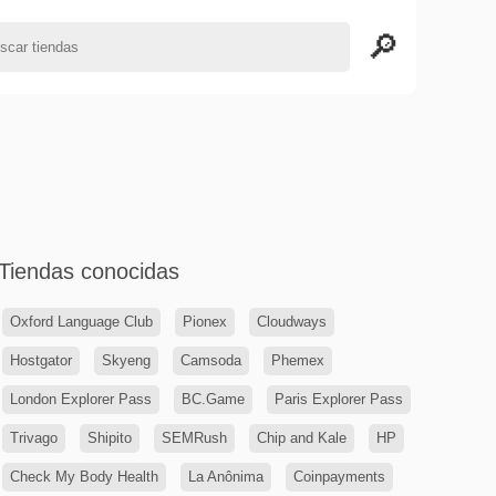
Tiendas conocidas
Oxford Language Club
Pionex
Cloudways
Hostgator
Skyeng
Camsoda
Phemex
London Explorer Pass
BC.Game
Paris Explorer Pass
Trivago
Shipito
SEMRush
Chip and Kale
HP
Check My Body Health
La Anônima
Coinpayments