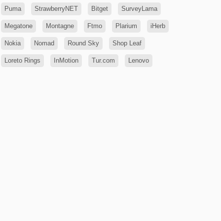
Puma
StrawberryNET
Bitget
SurveyLama
Megatone
Montagne
Ftmo
Plarium
iHerb
Nokia
Nomad
Round Sky
Shop Leaf
Loreto Rings
InMotion
Tur.com
Lenovo