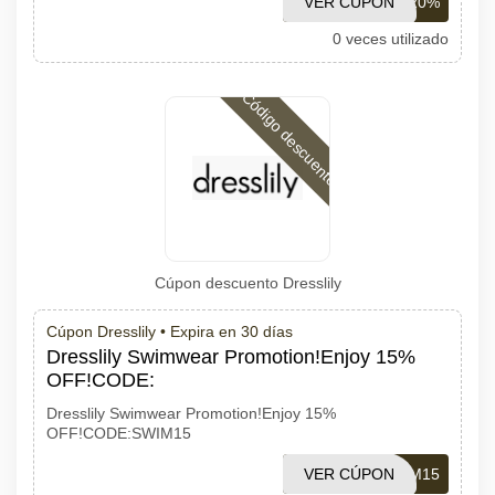
VER CÚPON
111120%
0 veces utilizado
Código descuento
Cúpon descuento Dresslily
Cúpon Dresslily •
Expira en 30 días
Dresslily Swimwear Promotion!Enjoy 15%
OFF!CODE:
Dresslily Swimwear Promotion!Enjoy 15%
OFF!CODE:SWIM15
VER CÚPON
SWIM15