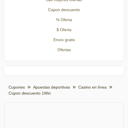
Cúpon descuento
% Oferta
$ Oferta
Envío gratis
Ofertas
Cupones
Apuestas deportivas
Casino en línea
Cúpon descuento 1Win