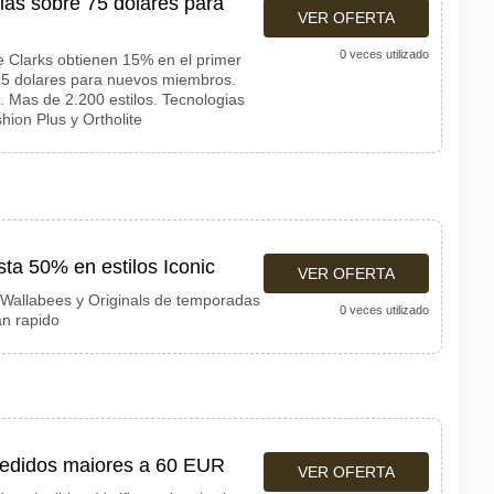
ias sobre 75 dolares para
VER OFERTA
0 veces utilizado
de Clarks obtienen 15% en el primer
 75 dolares para nuevos miembros.
. Mas de 2.200 estilos. Tecnologias
ion Plus y Ortholite
sta 50% en estilos Iconic
VER OFERTA
Wallabees y Originals de temporadas
0 veces utilizado
an rapido
 pedidos maiores a 60 EUR
VER OFERTA