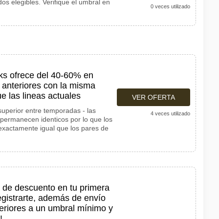
os elegibles. Verifique el umbral en
0 veces utilizado
rks ofrece del 40-60% en
anteriores con la misma
e las lineas actuales
VER OFERTA
superior entre temporadas - las
4 veces utilizado
 permanecen identicos por lo que los
 exactamente igual que los pares de
% de descuento en tu primera
egistrarte, además de envío
periores a un umbral mínimo y
!