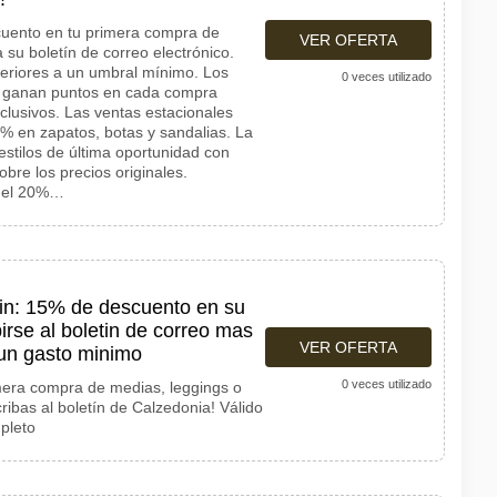
cuento en tu primera compra de
VER OFERTA
 su boletín de correo electrónico.
periores a un umbral mínimo. Los
0 veces utilizado
 ganan puntos en cada compra
clusivos. Las ventas estacionales
% en zapatos, botas y sandalias. La
estilos de última oportunidad con
re los precios originales.
 del 20%…
in: 15% de descuento en su
irse al boletin de correo mas
VER OFERTA
 un gasto minimo
0 veces utilizado
mera compra de medias, leggings o
ribas al boletín de Calzedonia! Válido
mpleto