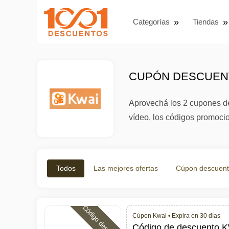
Categorías
Tiendas
CUPÓN DESCUENT
Aprovechá los 2 cupones de
vídeo, los códigos promoci
Todos
Las mejores ofertas
Cúpon descuen
Código descuento
Cúpon Kwai •
Expira en 30 días
Código de descuento K