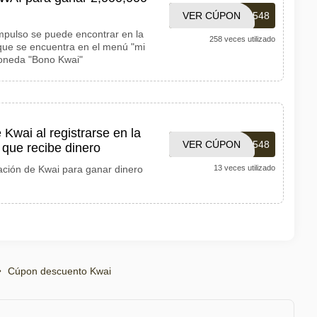
VER CÚPON
KWAI767750548
mpulso se puede encontrar en la
258 veces utilizado
 que se encuentra en el menú "mi
 moneda "Bono Kwai"
Kwai al registrarse en la
VER CÚPON
KWAI767750548
 que recibe dinero
itación de Kwai para ganar dinero
13 veces utilizado
Cúpon descuento Kwai