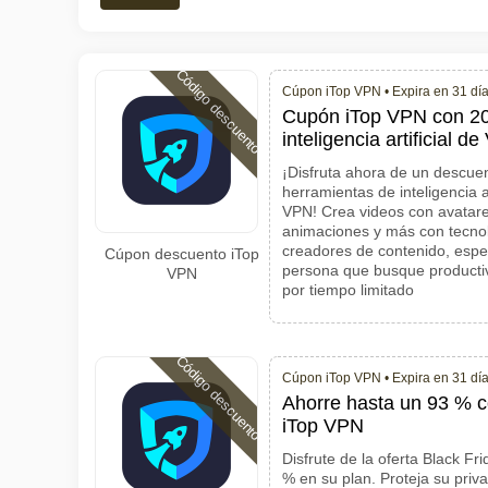
Código descuento
Cúpon iTop VPN •
Expira en 31 dí
Cupón iTop VPN con 2
inteligencia artificial d
¡Disfruta ahora de un descuen
herramientas de inteligencia a
VPN! Crea videos con avatare
animaciones y más con tecnol
creadores de contenido, espec
Cúpon descuento iTop
persona que busque productivid
VPN
por tiempo limitado
Código descuento
Cúpon iTop VPN •
Expira en 31 dí
Ahorre hasta un 93 % co
iTop VPN
Disfrute de la oferta Black F
% en su plan. Proteja su priv