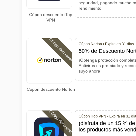
seguridad, pagando mucho me
rendimiento
Cúpon descuento iTop
VPN
Código descuento
Cúpon Norton •
Expira en 31 días
50% de Descuento Nort
¡Obtenga protección completa
Antivirus es premiado y recon
suyo ahora
Cúpon descuento Norton
Código descuento
Cúpon iTop VPN •
Expira en 31 dí
¡disfruta de un 15 % de
los productos más ven