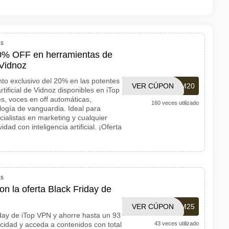
as
0% OFF en herramientas de
e Vidnoz
to exclusivo del 20% en las potentes
VER CÚPON
1001CUPOM20
rtificial de Vidnoz disponibles en iTop
s, voces en off automáticas,
160 veces utilizado
ogía de vanguardia. Ideal para
ialistas en marketing y cualquier
ad con inteligencia artificial. ¡Oferta
as
n la oferta Black Friday de
VER CÚPON
1001CUPOM25
riday de iTop VPN y ahorre hasta un 93
acidad y acceda a contenidos con total
43 veces utilizado