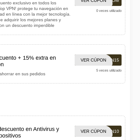
VER CÚPON
1001CUPOM
cuento exclusivo en todos los
Top VPN! protege tu navegación en
0 veces utilizado
dad en línea con la mejor tecnología.
e adquirir los mejores planes y
con un descuento imperdible
uento + 15% extra en
VER CÚPON
MXNORTON15
on
5 veces utilizado
ahorrar en sus pedidos
scuento en Antivirus y
VER CÚPON
MXNORTON10
positivos