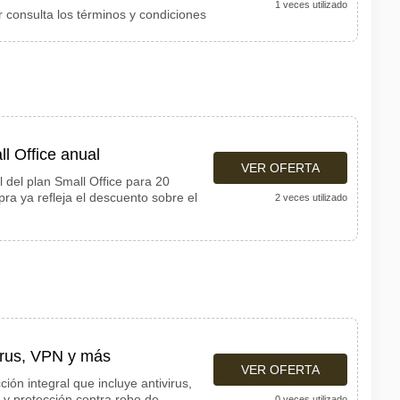
1 veces utilizado
r consulta los términos y condiciones
l Office anual
VER OFERTA
l del plan Small Office para 20
pra ya refleja el descuento sobre el
2 veces utilizado
virus, VPN y más
VER OFERTA
ión integral que incluye antivirus,
y protección contra robo de
0 veces utilizado