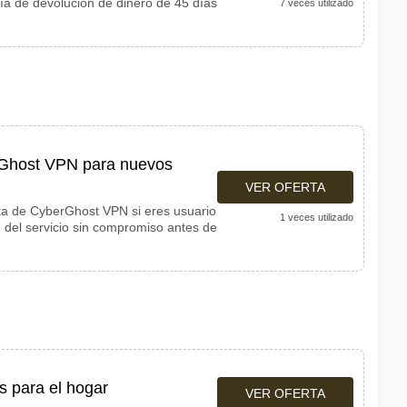
ía de devolución de dinero de 45 días
7 veces utilizado
rGhost VPN para nuevos
VER OFERTA
ita de CyberGhost VPN si eres usuario
1 veces utilizado
 del servicio sin compromiso antes de
 para el hogar
VER OFERTA