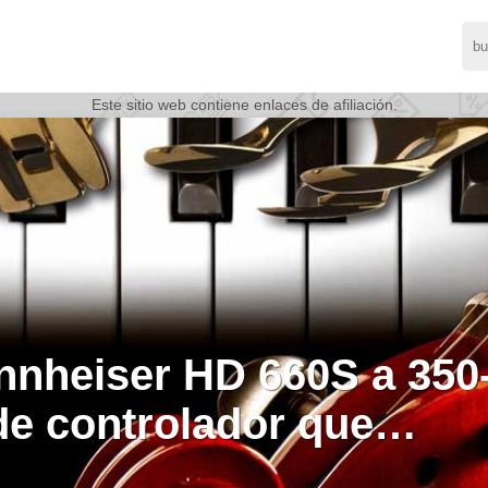
Este sitio web contiene enlaces de afiliación.
el boletin obtienen 10%
ternativa, mercancia de