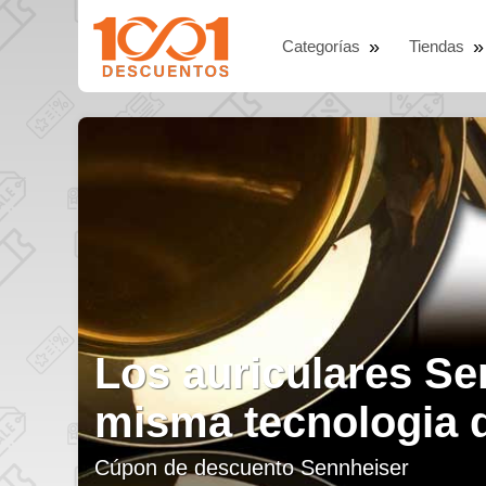
Categorías
Tiendas
EMP suscriptores d
pedido en moda al
Cúpon de descuento EMP