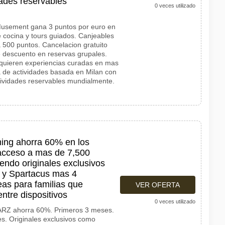
ades reservables
0 veces utilizado
 Musement gana 3 puntos por euro en
 cocina y tours guiados. Canjeables
 500 puntos. Cancelacion gratuito
 descuento en reservas grupales.
e quieren experiencias curadas en mas
a de actividades basada en Milan con
ividades reservables mundialmente.
ing ahorra 60% en los
acceso a mas de 7,500
yendo originales exclusivos
 y Spartacus mas 4
eas para familias que
VER OFERTA
ntre dispositivos
0 veces utilizado
ARZ ahorra 60%. Primeros 3 meses.
es. Originales exclusivos como