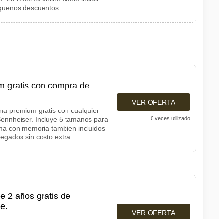
pequenos descuentos
m gratis con compra de
VER OFERTA
cona premium gratis con cualquier
Sennheiser. Incluye 5 tamanos para
0 veces utilizado
uma con memoria tambien incluidos
regados sin costo extra
e 2 años gratis de
se.
VER OFERTA