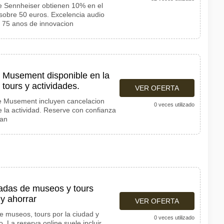
de Sennheiser obtienen 10% en el
 sobre 50 euros. Excelencia audio
75 anos de innovacion
e Musement disponible en la
tours y actividades.
VER OFERTA
e Musement incluyen cancelacion
0 veces utilizado
e la actividad. Reserve con confianza
ian
adas de museos y tours
a y ahorrar
VER OFERTA
 museos, tours por la ciudad y
0 veces utilizado
. La reserva online suele incluir