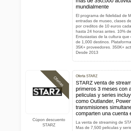
mas de 350,000 activid
mundialmente
El programa de fidelidad de
entradas de museo, clases de
por creditos de 10 euros cada
hasta 24 horas antes. 10% de
Entusiastas de la cultura qu
de 1,000 destinos. Plataform
35K+ proveedores. 350K+ act
Desde 2013
Oferta STARZ
Ofertas
STARZ venta de stream
primeros 3 meses con 
peliculas y series inclu
como Outlander, Power
transmisiones simultan
comparten una cuenta e
Cúpon descuento
La venta de streaming de ST
STARZ
Mas de 7,500 peliculas y seri