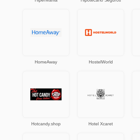
HiperMania
Hipotecario Seguros
HomeAway
HostelWorld
Hotcandy.shop
Hotel Xcaret