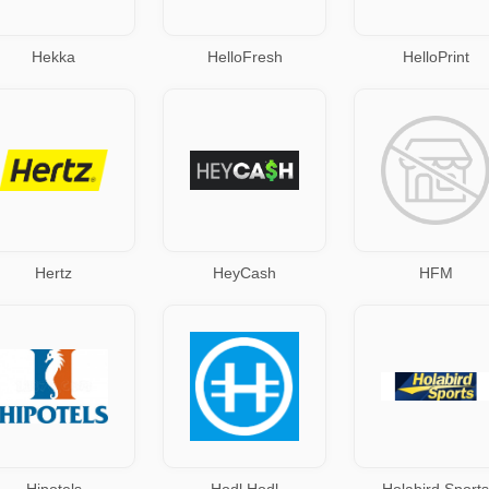
Hekka
HelloFresh
HelloPrint
Hertz
HeyCash
HFM