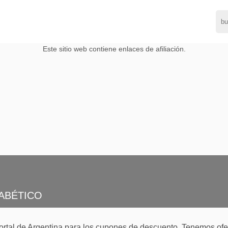
Este sitio web contiene enlaces de afiliación.
ABÉTICO
tal de Argentina para los cupones de descuento. Tenemos ofer