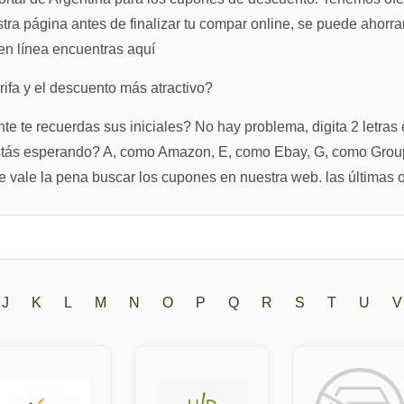
stra página antes de finalizar tu compar online, se puede ahorr
en línea encuentras aquí
rifa y el descuento más atractivo?
 te recuerdas sus iniciales? No hay problema, digita 2 letras 
estás esperando? A, como Amazon, E, como Ebay, G, como Gro
vale la pena buscar los cupones en nuestra web. las últimas o
J
K
L
M
N
O
P
Q
R
S
T
U
V