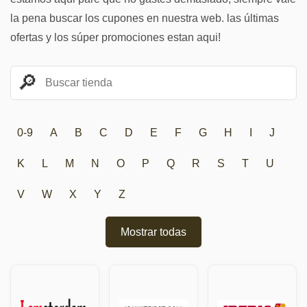
la pena buscar los cupones en nuestra web. las últimas
ofertas y los súper promociones estan aqui!
0-9
A
B
C
D
E
F
G
H
I
J
K
L
M
N
O
P
Q
R
S
T
U
V
W
X
Y
Z
Mostrar todas