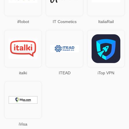
iRobot
IT Cosmetics
ItaliaRail
italki
ITEAD
iTop VPN
iVisa