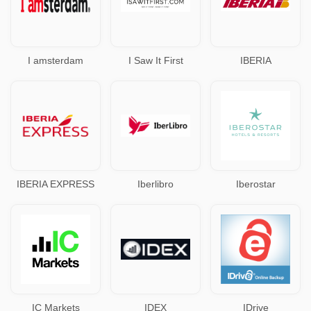
I amsterdam
I Saw It First
IBERIA
IBERIA EXPRESS
Iberlibro
Iberostar
IC Markets
IDEX
IDrive