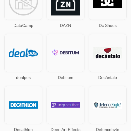
DataCamp
DAZN
Dc Shoes
dealpos
Debitum
Decántalo
Decathlon
Deep Art Effects
Defencebyte