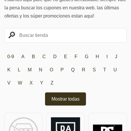
la pena buscar los cupones en nuestra web. las últimas
ofertas y los súper promociones estan aqui!
0-9
A
B
C
D
E
F
G
H
I
J
K
L
M
N
O
P
Q
R
S
T
U
V
W
X
Y
Z
Mostrar todas