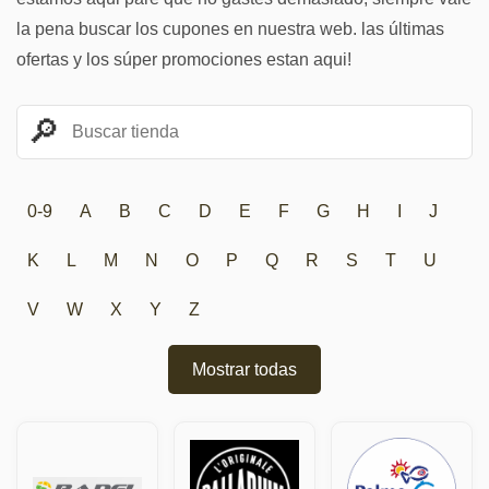
la pena buscar los cupones en nuestra web. las últimas
ofertas y los súper promociones estan aqui!
0-9
A
B
C
D
E
F
G
H
I
J
K
L
M
N
O
P
Q
R
S
T
U
V
W
X
Y
Z
Mostrar todas