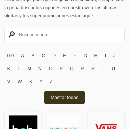
la pena buscar los cupones en nuestra web. las últimas
ofertas y los súper promociones estan aqui!
0-9
A
B
C
D
E
F
G
H
I
J
K
L
M
N
O
P
Q
R
S
T
U
V
W
X
Y
Z
Mostrar todas