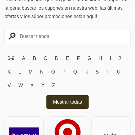
la pena buscar los cupones en nuestra web. las últimas
ofertas y los súper promociones estan aqui!
0-9
A
B
C
D
E
F
G
H
I
J
K
L
M
N
O
P
Q
R
S
T
U
V
W
X
Y
Z
Mostrar todas