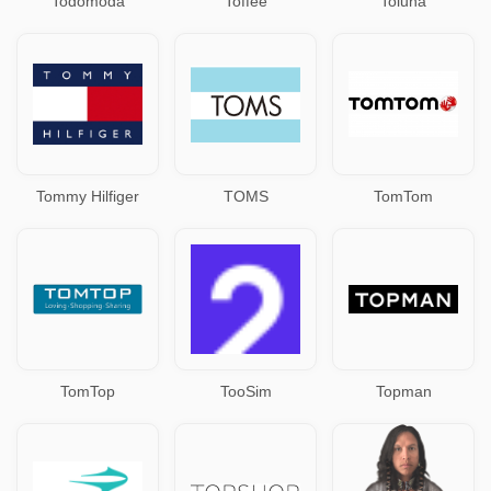
Todomoda
Toffee
Toluna
Tommy Hilfiger
TOMS
TomTom
TomTop
TooSim
Topman